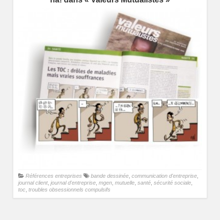
Références entreprises
bande dessinée
,
communication d'entreprise
,
journal client
,
journal d'entreprise
,
mgen
,
mutuelle
,
santé
,
sécurité sociale
,
toc
,
troubles obsessionnels compulsifs