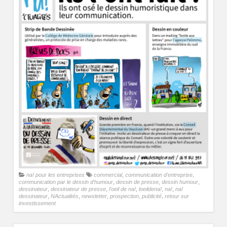
na! pour les entreprises
commercial
,
communication d'entreprise
,
communication par le dessin d'humour
,
dessin de presse
,
dessin humour
,
dessinateur
,
dessinateur de presse
,
l'oeil de na!
,
loeildena!
,
na!
,
na!
dessinateur
,
NActualités
,
newsletter
,
prospection
,
publicité
,
retour sur
investissement