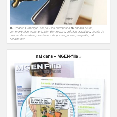
Création Graphique
,
na! pour les entreprises
chemin de fer
,
communication
,
communication d'entreprise
,
création graphique
,
dessin de
presse
,
dessinateur
,
dessinateur de presse
,
journal
,
maquette
,
na!
dessinateur
na! dans « MGEN-filia »