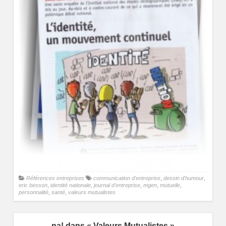
Références entreprises
communication d'entreprise
,
dessin d'humour
,
eric besson
,
identité nationale
,
journal d'entreprise
,
mgen
,
mutuelle
,
personnalité
,
santé
,
valeurs mutualistes
na! dans « Valeurs Mutualistes »