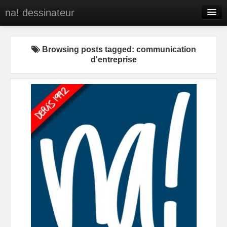
na! dessinateur
Entreprises
Browsing posts tagged: communication
Presse
d'entreprise
BD
C’est qui na!
Contact
portfolio