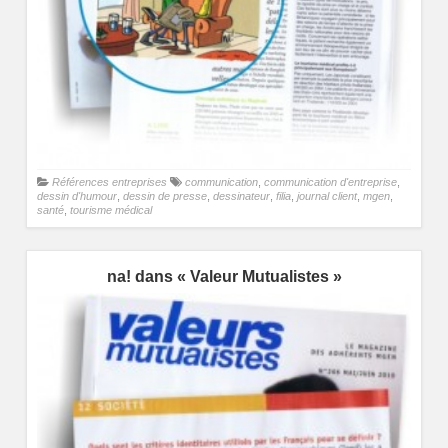
Références entreprises
communication
,
communication d'entreprise
,
dessin d'humour
,
dessin de presse
,
dessinateur
,
filia
,
journal client
,
mgen
,
santé
,
tourisme médical
na! dans « Valeur Mutualistes »