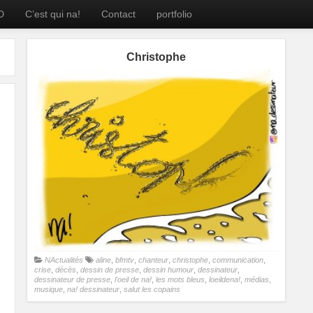
D
C’est qui na!
Contact
portfolio
Christophe
NActualités
aline
,
bfmtv
,
chanteur
,
christophe
,
communication
,
crise
,
décès
,
dessin de presse
,
dessin humour
,
dessinateur
,
dessinateur de presse
,
l'oeil de na!
,
les mots bleus
,
loeildena!
,
médias
,
musique
,
na! dessinateur
,
salut les copains