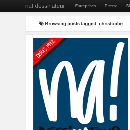
na! dessinateur
Entreprises
Presse
B
Browsing posts tagged: christophe