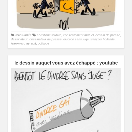
NActualités
christiane taubira
,
consentement mutuel
,
dessin de presse
,
dessinateur
,
dessinateur de presse
,
divorce sans juge
,
françois hollande
,
jean-marc ayrault
,
politique
le dessin auquel vous avez échappé : youtube