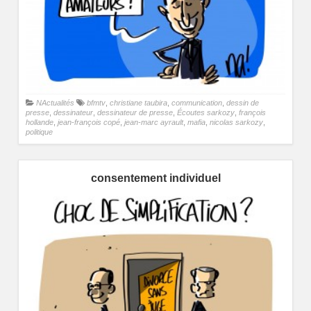
NActualités
bfmtv
,
christiane taubira
,
communication
,
dessin de
presse
,
dessinateur
,
dessinateur de presse
,
Écoutes sarkozy
,
françois
hollande
,
jean-françois copé
,
jean-marc ayrault
,
mafia
,
nicolas sarkozy
,
politique
consentement individuel