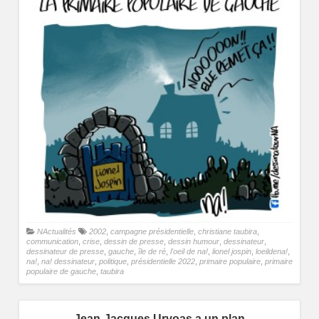
NActualités
2002
,
campagne présidentielle
,
christiane taubira
,
communication
,
crise
,
dessin de presse
,
dessin humour
,
dessinateur
,
dessinateur de presse
,
gauche
,
île de ré
,
l'oeil de na!
,
lionel jospin
,
loeildena!
,
na!
,
na! dessinateur
,
politique
,
présidentielle 2022
,
primaire populaire
,
primaire
populaire de gauche
,
taubira
Jean-Jacques Urvoas a un plan