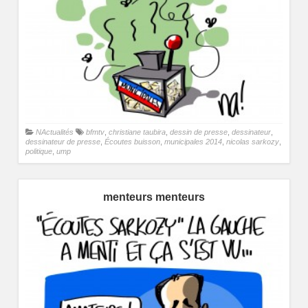
NActualités
bfmtv
,
christiane taubira
,
dessin de presse
,
dessinateur
,
dessinateur de presse
,
Écoutes buisson
,
municipales 2014
,
nicolas sarkozy
,
politique
,
ump
menteurs menteurs