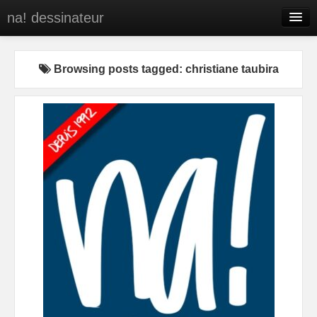
na! dessinateur
Entreprises
Browsing posts tagged: christiane taubira
Presse
BD
C’est qui na!
Contact
portfolio