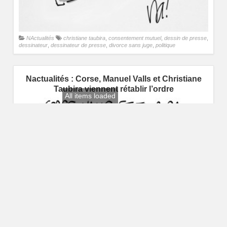
NActualités
christiane taubira
,
consentement mutuel
,
dessin de presse
,
dessinateur
,
dessinateur de presse
,
divorce sans juge
,
politique
Nactualités : Corse, Manuel Valls et Christiane
Taubira viennent rétablir l’ordre
All items loaded