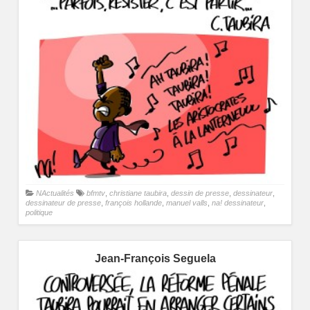
NActualités
bfmtv
,
christiane taubira
,
dessin de presse
,
dessinateur
,
dessinateur de presse
,
françois hollande
,
manuel valls
,
na! dessinateur
,
politique
Jean-François Seguela