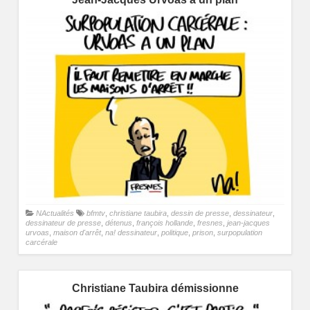
NActualités
bfmtv
,
christiane taubira
,
dessin de presse
,
dessinateur
,
dessinateur de presse
,
détenus
,
françois hollande
,
fresnes
,
jean-jacques
urvoas
,
maison d'arrêt
,
na! dessinateur
,
politique
,
prison
,
surpopulation
carcérale
Christiane Taubira démissionne