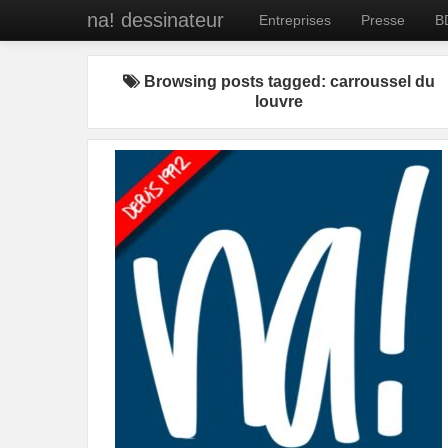
na! dessinateur
Entreprises
Presse
B
Browsing posts tagged: carroussel du
louvre