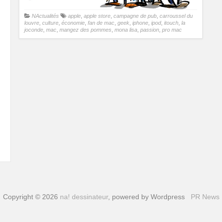
NActualités
apple
,
apple store
,
campagne de pub
,
carroussel du
louvre
,
culture
,
économie
,
fan de mac
,
geek
,
iphone
,
ipod
,
itouch
,
la
joconde
,
mac
,
mangez des pommes
,
mona lisa
,
passion
,
pro mac
Copyright © 2026
na! dessinateur
, powered by Wordpress
PR News