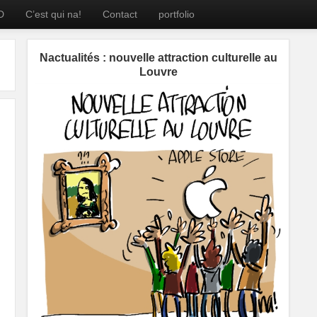
D
C’est qui na!
Contact
portfolio
Nactualités : nouvelle attraction culturelle au
Louvre