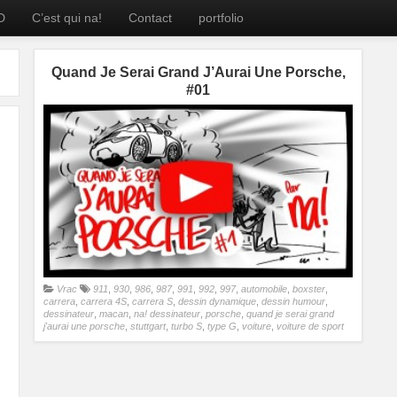
D
C’est qui na!
Contact
portfolio
Quand Je Serai Grand J’Aurai Une Porsche,
#01
Vrac
911
,
930
,
986
,
987
,
991
,
992
,
997
,
automobile
,
boxster
,
carrera
,
carrera 4S
,
carrera S
,
dessin dynamique
,
dessin humour
,
dessinateur
,
macan
,
na! dessinateur
,
porsche
,
quand je serai grand
j'aurai une porsche
,
stuttgart
,
turbo S
,
type G
,
voiture
,
voiture de sport