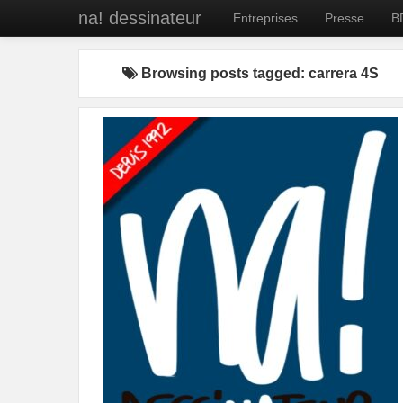
na! dessinateur
Entreprises
Presse
B
Browsing posts tagged: carrera 4S