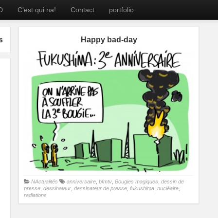
D
C’est qui na!
Contact
portfolio
s
Happy bad-day
NActualités
anniversaire
,
bfmtv
,
Bougies magiques
,
dessin de
presse
,
dessinateur
,
dessinateur de presse
,
fukushima
,
nucléaire
,
radiations