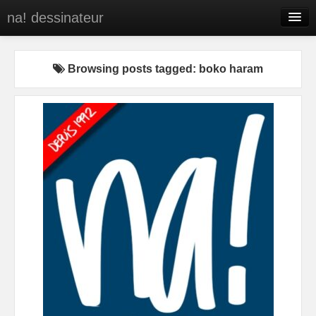
na! dessinateur
Entreprises
Browsing posts tagged: boko haram
Presse
BD
C’est qui na!
Contact
portfolio