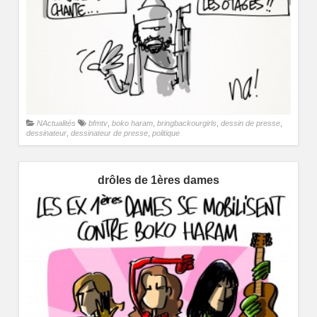
NActualités
bfmtv
,
boko haram
,
bringbackourgirls
,
dessin de presse
,
dessinateur
,
dessinateur de presse
,
politique
drôles de 1ères dames