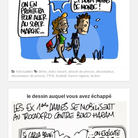
NActualités
bfmtv
,
boko haram
,
dessin de presse
,
dessinateur
,
dessinateur de presse
,
FIFA
,
football
,
france-nigeria
,
leclerc
le dessin auquel vous avez échappé