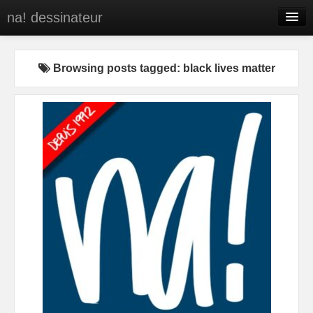
na! dessinateur
Entreprises
Browsing posts tagged: black lives matter
Presse
BD
C’est qui na!
Contact
portfolio