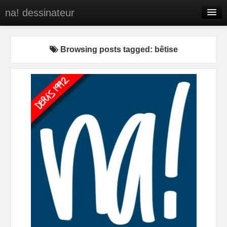
na! dessinateur
Entreprises
Browsing posts tagged: bêtise
Presse
BD
C’est qui na!
Contact
portfolio