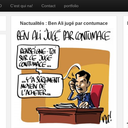
D
C’est qui na!
Contact
portfolio
Nactualités : Ben Ali jugé par contumace