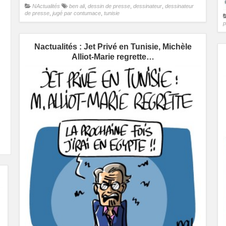
NActualités
ben ali
,
dessin de presse
,
dessinateur
,
dessinateur
de presse
,
jugé par contumace
,
tunisie
p
Nactualités : Jet Privé en Tunisie, Michèle
Alliot-Marie regrette…