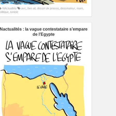
NActualités
avc
,
ben ali
,
dessin de presse
,
dessinateur
,
mam
,
olitique
,
tunisie
Nactualités : la vague contestataire s’empare
de l’Egypte