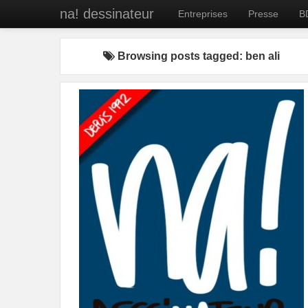
na! dessinateur
Entreprises
Presse
B
Browsing posts tagged: ben ali