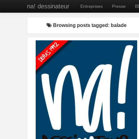
na! dessinateur
Entreprises
Presse
B
Browsing posts tagged: balade