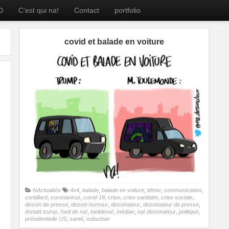
D
C’est qui na!
Contact
portfolio
covid et balade en voiture
NActualités
4x4
,
balade
,
balade en voiture
,
bfmtv
,
communication
,
corbillard
,
coronavirus
,
covid-19
,
crise
,
crise sanitaire
,
crise sociale
,
dessin de presse
,
dessin humour
,
dessinateur
,
dessinateur de presse
,
donald trump
,
l'oeil de na!
,
loeildena!
,
médias
,
na! dessinateur
,
politique
,
présidentielle US
,
santé
,
suburban