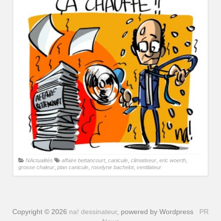
NActualités
affaire bettancourt
,
canicule
,
climatiseur
,
eric woerth
,
grosse chaleur
,
plan canicule
,
roselyne bachelot
,
ventilateur
Copyright © 2026
na! dessinateur
, powered by Wordpress
PR