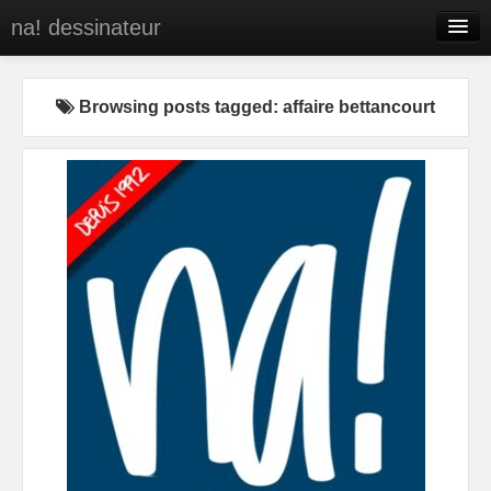
na! dessinateur
Entreprises
Browsing posts tagged: affaire bettancourt
Presse
BD
C’est qui na!
Contact
portfolio