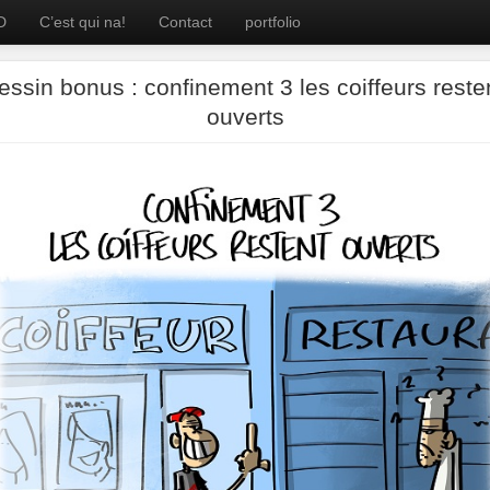
D
C’est qui na!
Contact
portfolio
essin bonus : confinement 3 les coiffeurs reste
ouverts