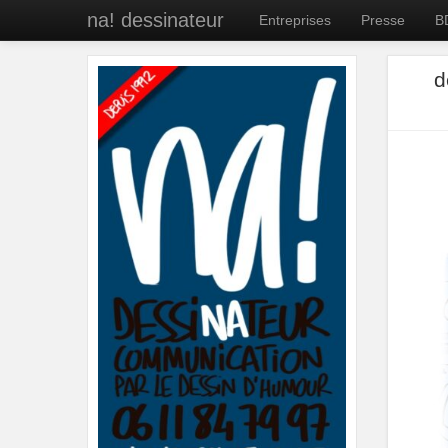
na! dessinateur
Entreprises
Presse
B
d