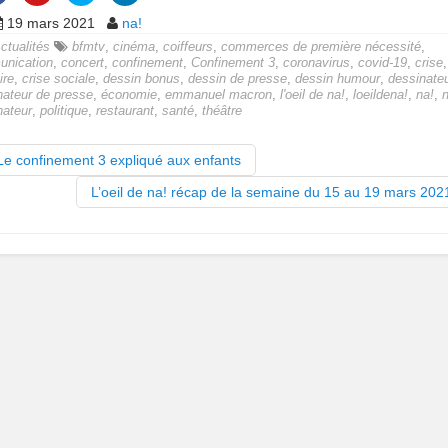
19 mars 2021
na!
ctualités
bfmtv
,
cinéma
,
coiffeurs
,
commerces de première nécessité
,
nication
,
concert
,
confinement
,
Confinement 3
,
coronavirus
,
covid-19
,
crise
ire
,
crise sociale
,
dessin bonus
,
dessin de presse
,
dessin humour
,
dessinate
nateur de presse
,
économie
,
emmanuel macron
,
l'oeil de na!
,
loeildena!
,
na!
,
n
nateur
,
politique
,
restaurant
,
santé
,
théâtre
e confinement 3 expliqué aux enfants
L’oeil de na! récap de la semaine du 15 au 19 mars 20