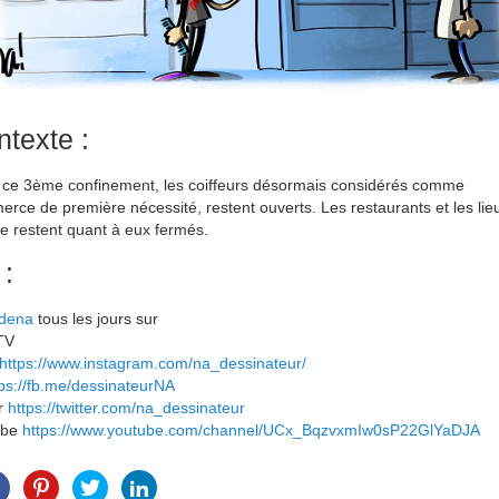
texte :
ce 3ème confinement, les coiffeurs désormais considérés comme
rce de première nécessité, restent ouverts. Les restaurants et les lie
re restent quant à eux fermés.
 :
ldena
tous les jours sur
TV
https://www.instagram.com/na_dessinateur/
tps://fb.me/dessinateurNA
er
https://twitter.com/na_dessinateur
ube
https://www.youtube.com/channel/UCx_BqzvxmIw0sP22GlYaDJA