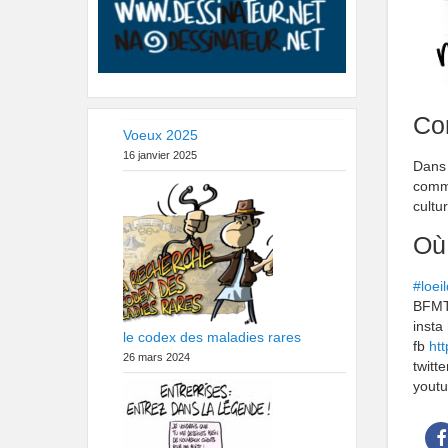
Con
Voeux 2025
16 janvier 2025
Dans 
comme
cultu
Où
#loei
BFM
insta
le codex des maladies rares
fb
ht
26 mars 2024
twitt
yout