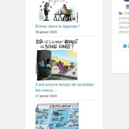
NA
commu
sanita
Entrez dans la légende !
dessi
dessi
30 janvier 2024
L
Il est encore temps de souhaiter
les voeux…
17 janvier 2024