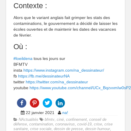
Contexte :
Alors que le variant anglais fait grimper les stats des
contaminations, le gouvernement a décidé de laisser les
écoles ouvertes et de maintenir les dates des vacances
de février.
Où :
#loeildena
tous les jours sur
BFMTV
insta
https://www.instagram.com/na_dessinateur/
fb
https://fb.me/dessinateurNA
twitter
https://twitter.com/na_dessinateur
youtube
https://www.youtube.com/channel/UCx_BqzvxmIw0sP
22 janvier 2021
na!
NActualités
bfmtv
,
ciné
,
confinement
,
conseil de
défense
,
contamination
,
coronavirus
,
covid-19
,
crise
,
crise
sanitaire
,
crise sociale
,
dessin de presse
,
dessin humour
,