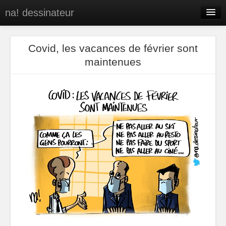
na! dessinateur
Entreprises
Covid, les vacances de février sont
Presse
maintenues
BD
C’est qui na!
Contact
portfolio