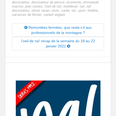
dessinateur
,
dessinateur de presse
,
économie
,
emmanuel
macron
,
jean castex
,
l'oeil de na!
,
loeildena!
,
na!
,
na!
dessinateur
,
olivier véran
,
resto
,
santé
,
ski
,
sport
,
théâtre
,
vacances de février
,
variant anglais
Remontées fermées, que reste-t-il aux
professionnels de la montagne ?
l’oeil de na! récap de la semaine du 18 au 22
janvier 2021