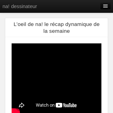
na! dessinateur
Entreprises
L’oeil de na! le récap dynamique de
Presse
la semaine
BD
C’est qui na!
Contact
portfolio