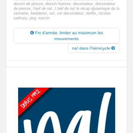
dessin de presse
,
dessin humour
,
dessinateur
,
dessinateur
de presse
,
l'oeil de na!
,
L'oeil de na! le récap dynamique de la
semaine
,
loeildena!
,
na!
,
na! dessinateur
,
netflix
,
nicolas
sarkozy
,
psg
,
vaccin
Fin d’année, limiter au maximum les
mouvements
na! dans l’hémicycle