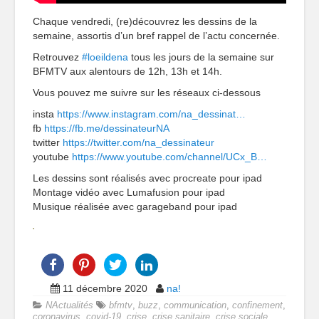
Chaque vendredi, (re)découvrez les dessins de la
semaine, assortis d’un bref rappel de l’actu concernée.
Retrouvez
#loeildena
tous les jours de la semaine sur
BFMTV aux alentours de 12h, 13h et 14h.
Vous pouvez me suivre sur les réseaux ci-dessous
insta
https://www.instagram.com/na_dessinat…
fb
https://fb.me/dessinateurNA
twitter
https://twitter.com/na_dessinateur
youtube
https://www.youtube.com/channel/UCx_B…
Les dessins sont réalisés avec procreate pour ipad
Montage vidéo avec Lumafusion pour ipad
Musique réalisée avec garageband pour ipad
11 décembre 2020
na!
NActualités
bfmtv
,
buzz
,
communication
,
confinement
,
coronavirus
,
covid-19
,
crise
,
crise sanitaire
,
crise sociale
,