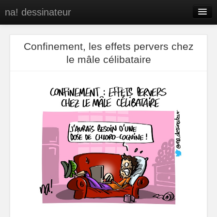
na! dessinateur
Entreprises
Confinement, les effets pervers chez
Presse
le mâle célibataire
BD
C’est qui na!
Contact
portfolio