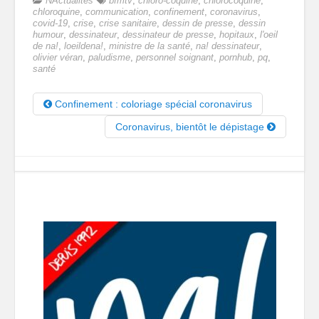
NActualités
bfmtv
,
chloro-coquine
,
chlorocoquine
,
chloroquine
,
communication
,
confinement
,
coronavirus
,
covid-19
,
crise
,
crise sanitaire
,
dessin de presse
,
dessin
humour
,
dessinateur
,
dessinateur de presse
,
hopitaux
,
l'oeil
de na!
,
loeildena!
,
ministre de la santé
,
na! dessinateur
,
olivier véran
,
paludisme
,
personnel soignant
,
pornhub
,
pq
,
santé
Confinement : coloriage spécial coronavirus
Coronavirus, bientôt le dépistage