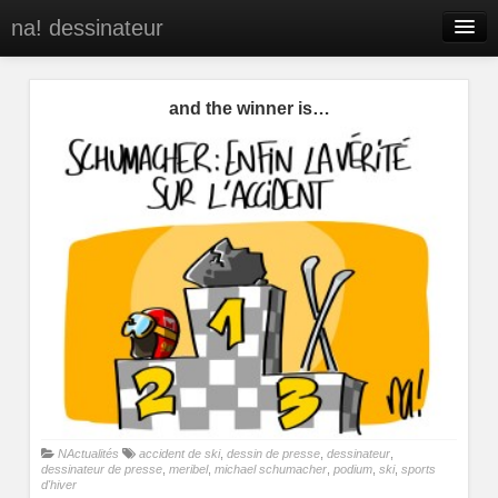
na! dessinateur
Entreprises
and the winner is…
Presse
BD
C’est qui na!
Contact
portfolio
NActualités
accident de ski
,
dessin de presse
,
dessinateur
,
dessinateur de presse
,
meribel
,
michael schumacher
,
podium
,
ski
,
sports
d'hiver