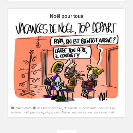
Noël pour tous
NActualités
dessin de presse
,
dessinateur
,
dessinateur de presse
,
misère
,
noël
,
pauvreté
,
ski
,
sports d'hiver
,
vacances
,
vacances de noël