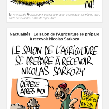
NActualités
berlusconi
,
dessin de presse
,
dessinateur
,
l'année du lapin
,
porte de versailles
,
salon de l'agriculture
Nactualités : Le salon de l’Agriculture se prépare
à recevoir Nicolas Sarkozy