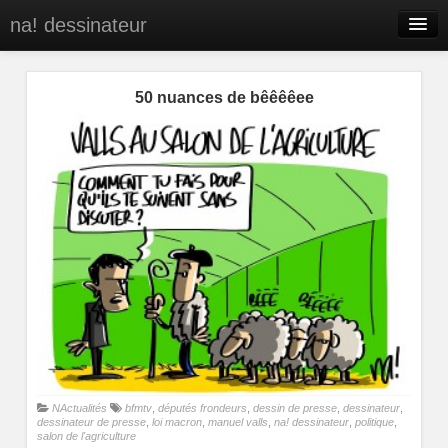
na! dessinateur
Entreprises
50 nuances de bêêêêee
Presse
BD
C’est qui na!
Contact
portfolio
NActualités
bfmtv
,
députés frondeurs
,
dessin de presse
,
dessinateur
,
dessinateur de presse
,
loi macron
,
manuel valls
,
na! dessinateur
,
politique
,
salon de l'agriculture