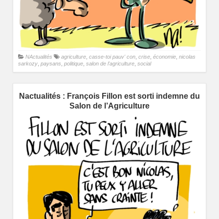
NActualités
agriculture
,
casse-toi pauv' con
,
crise
,
économie
,
nicolas
sarkozy
,
paysans
,
politique
,
salon de l'agriculture
,
social
Nactualités : François Fillon est sorti indemne du
Salon de l’Agriculture