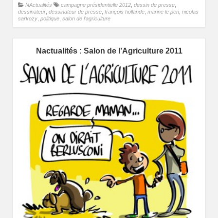
NActualités
campagne présidentielle 2012
,
dessin de presse
,
dessinateur
,
dessinateur de presse
,
françois hollande
,
marine le pen
,
nicolas
sarkozy
,
politique
,
salon de l'agriculture
Nactualités : Salon de l’Agriculture 2011