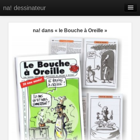
na! dessinateur
Entreprises
na! dans « le Bouche à Oreille »
Presse
BD
C’est qui na!
Contact
portfolio