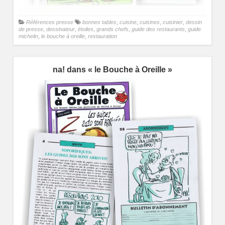
Références presse
bonnes tables
,
cuisine
,
cuisines
,
cuisinier
,
dessin
de presse
,
dessinateur
,
étoiles
,
grands chefs
,
guide des restaurants
,
guide
michelin
,
le bouche à oreille
,
restauration
na! dans « le Bouche à Oreille »