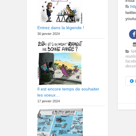
insta
fb
ht
twitt
yout
Entrez dans la légende !
30 janvier 2024
NA
réutil
faceb
dessi
L
Il est encore temps de souhaiter
les voeux…
17 janvier 2024