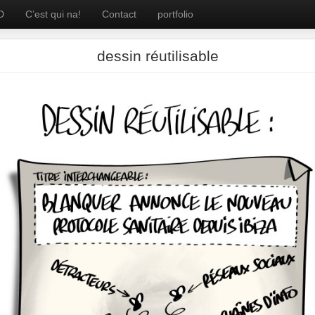
D
C’est qui na!
Contact
portfolio
dessin réutilisable