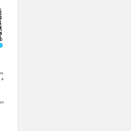
es
 a
 en