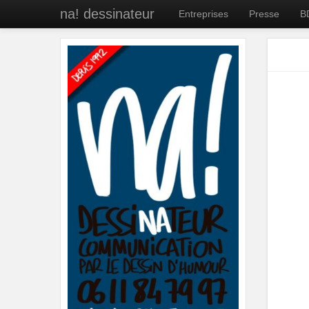
na! dessinateur
Entreprises
Presse
B