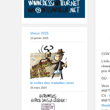
Voeux 2025
16 janvier 2025
CONT
L’inf
résea
pris 
OÙ :
le codex des maladies rares
Vous 
26 mars 2024
#NFT
CV :
#NFT
#loei