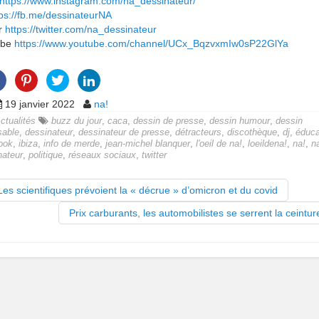
https://www.instagram.com/na_dessinateur/
tps://fb.me/dessinateurNA
er
https://twitter.com/na_dessinateur
ube
https://www.youtube.com/channel/UCx_BqzvxmIw0sP22GlYa
19 janvier 2022
na!
ctualités
buzz du jour
,
caca
,
dessin de presse
,
dessin humour
,
dessin
isable
,
dessinateur
,
dessinateur de presse
,
détracteurs
,
discothèque
,
dj
,
éduca
ook
,
ibiza
,
info de merde
,
jean-michel blanquer
,
l'oeil de na!
,
loeildena!
,
na!
,
n
nateur
,
politique
,
réseaux sociaux
,
twitter
es scientifiques prévoient la « décrue » d’omicron et du covid
Prix carburants, les automobilistes se serrent la ceintu