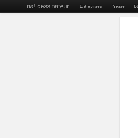
na! dessinateur
Entreprises
Presse
B