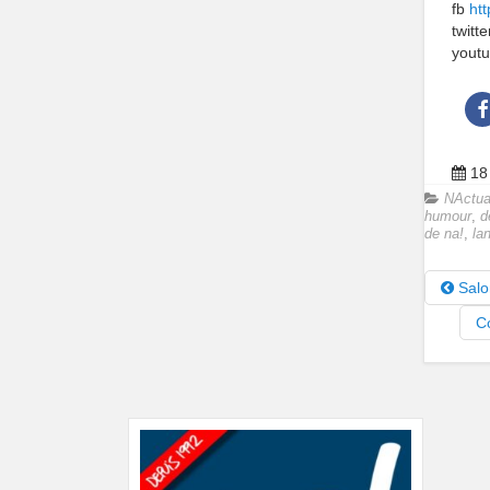
fb
ht
twitt
yout
18
NActua
humour
,
d
de na!
,
la
Salo
C