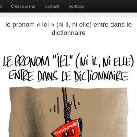
D
C’est qui na!
Contact
portfolio
le pronom « iel » (ni il, ni elle) entre dans le
dictionnaire