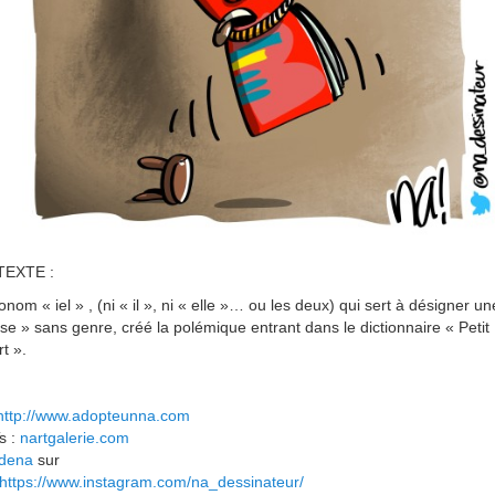
EXTE :
onom « iel » , (ni « il », ni « elle »… ou les deux) qui sert à désigner un
se » sans genre, créé la polémique entrant dans le dictionnaire « Petit
t ».
http://www.adopteunna.com
s :
nartgalerie.com
ldena
sur
https://www.instagram.com/na_dessinateur/