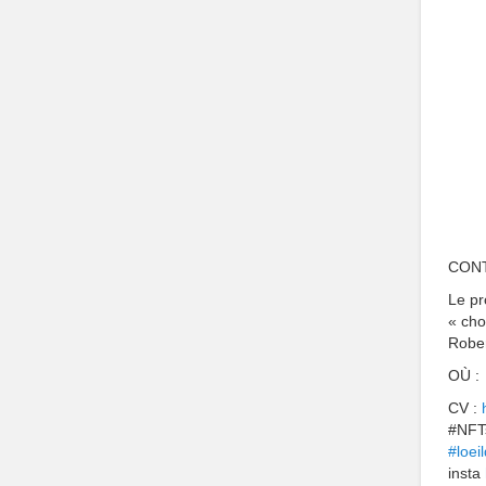
CONT
Le pr
« cho
Rober
OÙ :
CV :
#NFT
#loei
insta