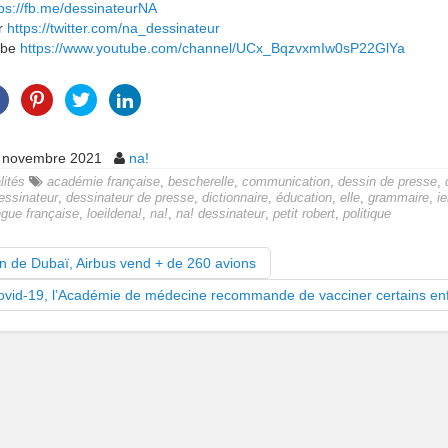
tps://fb.me/dessinateurNA
er
https://twitter.com/na_dessinateur
ube
https://www.youtube.com/channel/UCx_BqzvxmIw0sP22GlYa
 novembre 2021
na!
lités
académie française
,
bescherelle
,
communication
,
dessin de presse
,
essinateur
,
dessinateur de presse
,
dictionnaire
,
éducation
,
elle
,
grammaire
,
ie
ngue française
,
loeildena!
,
na!
,
na! dessinateur
,
petit robert
,
politique
n de Dubaï, Airbus vend + de 260 avions
ovid-19, l’Académie de médecine recommande de vacciner certains en