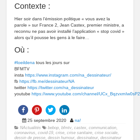
Contexte :
Hier soir dans l’émission politique « vous avez la
parole » sur France 2, Jean Castex, premier ministre, a
reconnu ne pas avoir installé l’application « stop covid »
alors qu’il pousse les gens à le faire…
Où :
#loeildena
tous les jours sur
BFMTV
insta
https://www.instagram.com/na_dessinateur/
fb
https://fb.me/dessinateurNA
twitter
https://twitter.com/na_dessinateur
youtube
https://www.youtube.com/channel/UCx_BqzvxmIw0sP
25 septembre 2020
na!
NActualités
bebop
,
bfmtv
,
castex
,
communication
,
coronavirus
,
covid-19
,
crise
,
crise sanitaire
,
crise sociale
,
dessin de presse
,
dessin humour
,
dessinateur
,
dessinateur