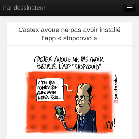
na! dessinateur
Entreprises
Castex avoue ne pas avoir installé
Presse
l’app « stopcovid »
BD
C’est qui na!
Contact
portfolio