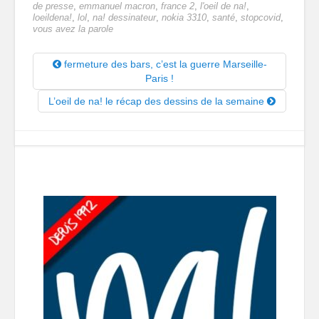
de presse
,
emmanuel macron
,
france 2
,
l'oeil de na!
,
loeildena!
,
lol
,
na! dessinateur
,
nokia 3310
,
santé
,
stopcovid
,
vous avez la parole
fermeture des bars, c’est la guerre Marseille-
Paris !
L’oeil de na! le récap des dessins de la semaine