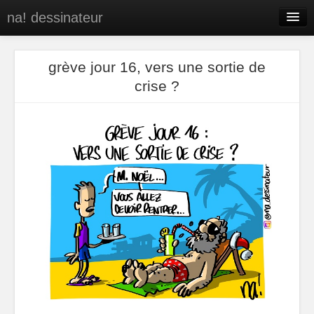
na! dessinateur
Entreprises
grève jour 16, vers une sortie de
Presse
crise ?
BD
C’est qui na!
Contact
portfolio