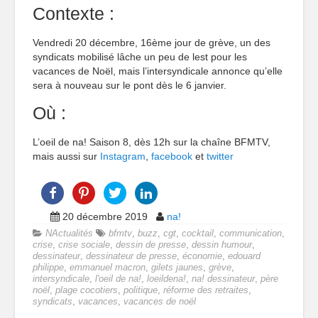
Contexte :
Vendredi 20 décembre, 16ème jour de grève, un des
syndicats mobilisé lâche un peu de lest pour les
vacances de Noël, mais l’intersyndicale annonce qu’elle
sera à nouveau sur le pont dès le 6 janvier.
Où :
L’oeil de na! Saison 8, dès 12h sur la chaîne BFMTV,
mais aussi sur
Instagram
,
facebook
et
twitter
20 décembre 2019
na!
NActualités
bfmtv
,
buzz
,
cgt
,
cocktail
,
communication
,
crise
,
crise sociale
,
dessin de presse
,
dessin humour
,
dessinateur
,
dessinateur de presse
,
économie
,
edouard
philippe
,
emmanuel macron
,
gilets jaunes
,
grève
,
intersyndicale
,
l'oeil de na!
,
loeildena!
,
na! dessinateur
,
père
noël
,
plage cocotiers
,
politique
,
réforme des retraites
,
syndicats
,
vacances
,
vacances de noël