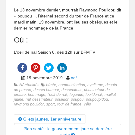
Le 13 novembre dernier, mourrait Raymond Poulidor, dit
« poupou », l’éternel second du tour de France et ce
mardi matin, 19 novembre, ont lieu ses obsèques et le
dernier hommage de la France
Où :
L’oeil de na! Saison 8, dès 12h sur BFMTV
19 novembre 2019
na!
NActualités
bfmtv
,
communication
,
cyclisme
,
dessin
de presse
,
dessin humour
,
dessinateur
,
dessinateur de
presse
,
hommage
,
l'oeil de na!
,
légende
,
loeildena!
,
maillot
jaune
,
na! dessinateur
,
poulidor
,
poupou
,
poupoupidou
,
raymond poulidor
,
sport
,
tour de france
,
vélo
Gilets jaunes, 1er anniversaire
Plan santé : le gouvernement joue sa dernière
carte