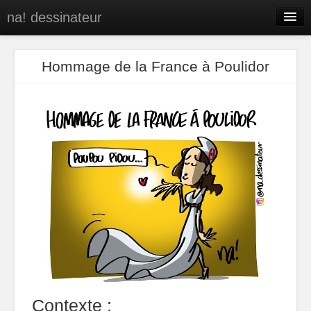
na! dessinateur
Entreprises
Hommage de la France à Poulidor
Presse
BD
C’est qui na!
Contact
portfolio
Contexte :