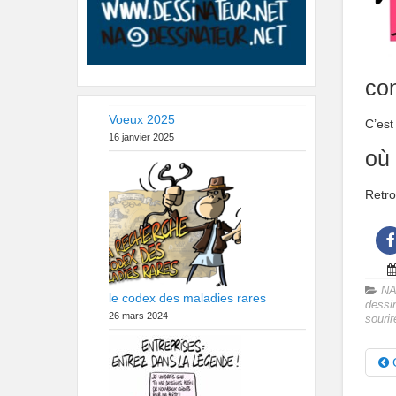
con
Voeux 2025
C’est
16 janvier 2025
où 
Retro
NA
le codex des maladies rares
dessi
26 mars 2024
sourir
G