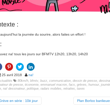
texte :
 aujourd’hui la journée du sourire, alors faites un effort !
:
uvez na! tous les jours sur BFMTV 12h20, 13h20, 14h20
25 avril 2018
na!
ctualités
80km/h
,
bfmtv
,
buzz
,
communication
,
dessin de presse
,
dessina
nateur de presse
,
économie
,
emmanuel macron
,
facs
,
grèves
,
humour
,
journé
e
,
na! dessinateur
,
politique
,
radars mobiles
,
retraites
,
taxes
rève en série : 10è jour
Plan Borloo banlieu