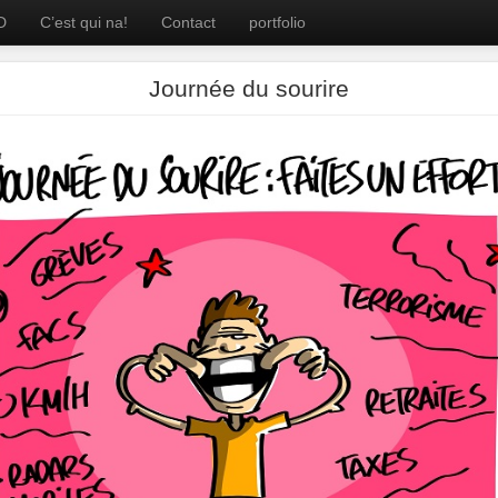
D
C’est qui na!
Contact
portfolio
Journée du sourire