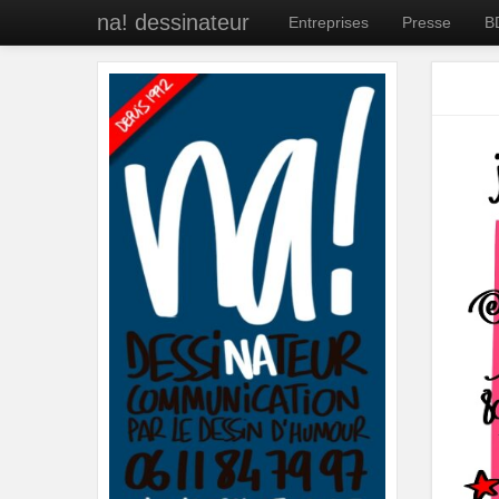
na! dessinateur
Entreprises
Presse
B