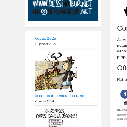
Con
Voeux 2025
Alors
16 janvier 2025
nota
défin
propo
Où
Retro
le codex des maladies rares
26 mars 2024
NA
dessi
partic