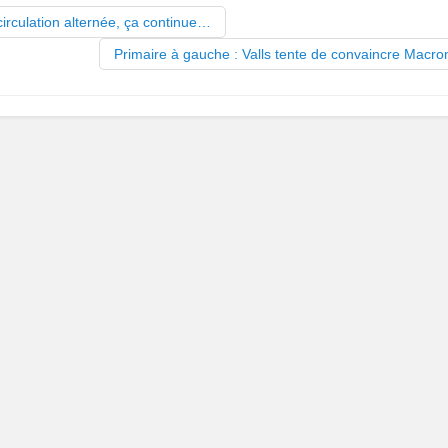
irculation alternée, ça continue…
Primaire à gauche : Valls tente de convaincre Macr