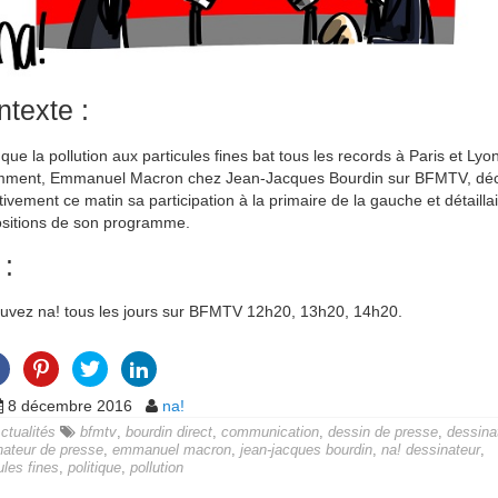
texte :
 que la pollution aux particules fines bat tous les records à Paris et Lyo
mment, Emmanuel Macron chez Jean-Jacques Bourdin sur BFMTV, décl
itivement ce matin sa participation à la primaire de la gauche et détaillai
sitions de son programme.
 :
uvez na! tous les jours sur BFMTV 12h20, 13h20, 14h20.
8 décembre 2016
na!
ctualités
bfmtv
,
bourdin direct
,
communication
,
dessin de presse
,
dessina
nateur de presse
,
emmanuel macron
,
jean-jacques bourdin
,
na! dessinateur
,
ules fines
,
politique
,
pollution