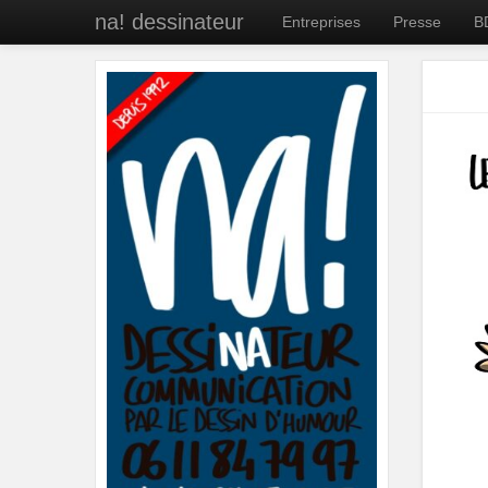
na! dessinateur
Entreprises
Presse
B