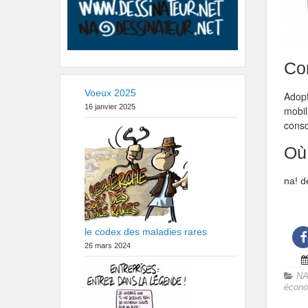
Con
Voeux 2025
Adopt
16 janvier 2025
mobil
consc
Où
na! d
le codex des maladies rares
26 mars 2024
NA
écono