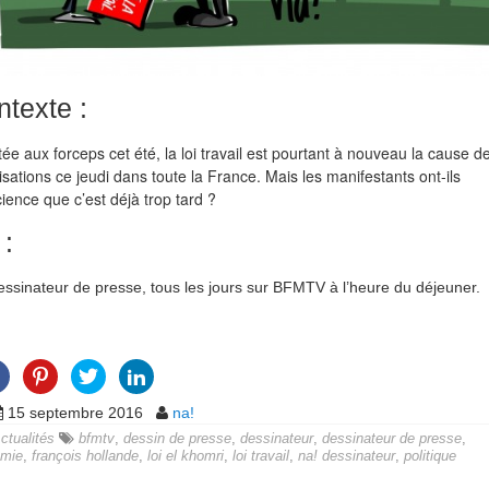
texte :
ée aux forceps cet été, la loi travail est pourtant à nouveau la cause d
isations ce jeudi dans toute la France. Mais les manifestants ont-ils
ience que c’est déjà trop tard ?
 :
essinateur de presse, tous les jours sur BFMTV à l’heure du déjeuner.
15 septembre 2016
na!
ctualités
bfmtv
,
dessin de presse
,
dessinateur
,
dessinateur de presse
,
mie
,
françois hollande
,
loi el khomri
,
loi travail
,
na! dessinateur
,
politique