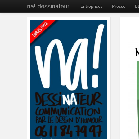
na! dessinateur
Entreprises
Presse
B