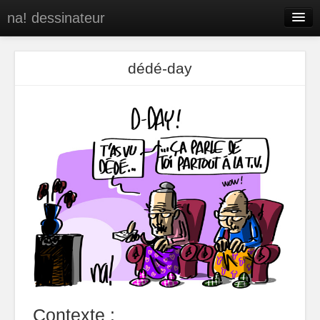
na! dessinateur
Entreprises
dédé-day
Presse
BD
C’est qui na!
Contact
portfolio
Contexte :