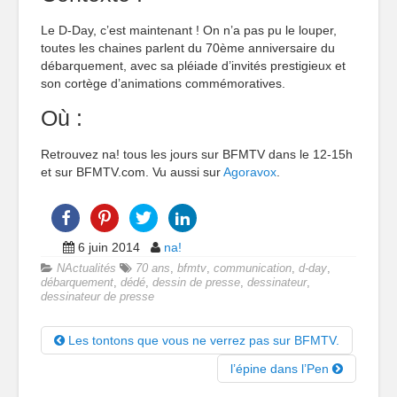
Le D-Day, c’est maintenant ! On n’a pas pu le louper,
toutes les chaines parlent du 70ème anniversaire du
débarquement, avec sa pléiade d’invités prestigieux et
son cortège d’animations commémoratives.
Où :
Retrouvez na! tous les jours sur BFMTV dans le 12-15h
et sur BFMTV.com. Vu aussi sur
Agoravox
.
6 juin 2014
na!
NActualités
70 ans
,
bfmtv
,
communication
,
d-day
,
débarquement
,
dédé
,
dessin de presse
,
dessinateur
,
dessinateur de presse
Les tontons que vous ne verrez pas sur BFMTV.
l’épine dans l’Pen