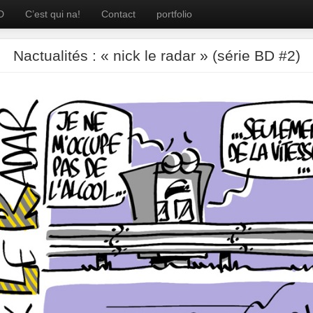
D
C’est qui na!
Contact
portfolio
Nactualités : « nick le radar » (série BD #2)