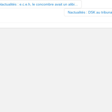
actualités : e.c.e.h, le concombre avait un alibi…
Nactualités : DSK au tribun