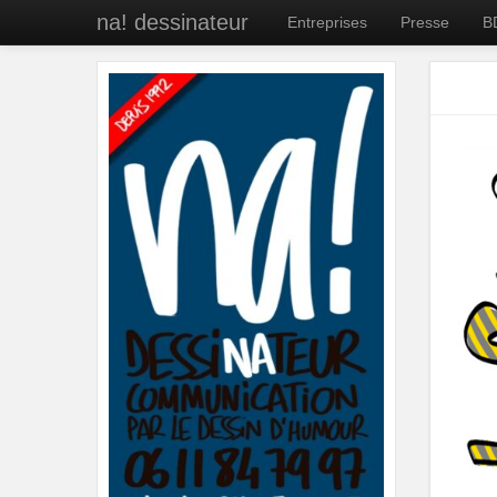
na! dessinateur
Entreprises
Presse
B