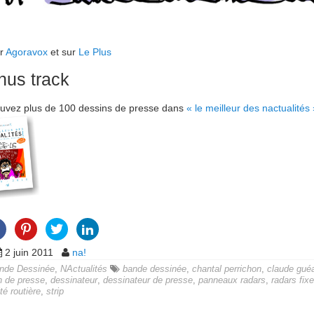
ur
Agoravox
et sur
Le Plus
nus track
uvez plus de 100 dessins de presse dans
« le meilleur des nactualités
2 juin 2011
na!
nde Dessinée
,
NActualités
bande dessinée
,
chantal perrichon
,
claude gué
n de presse
,
dessinateur
,
dessinateur de presse
,
panneaux radars
,
radars fix
té routière
,
strip