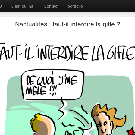
D
C’est qui na!
Contact
portfolio
Nactualités : faut-il interdire la gifle ?