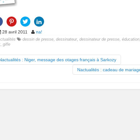
28 avril 2011
na!
ctualités
dessin de presse
,
dessinateur
,
dessinateur de presse
,
éducation
t
,
gifle
actualités : Niger, message des otages français à Sarkozy
Nactualités : cadeau de maria