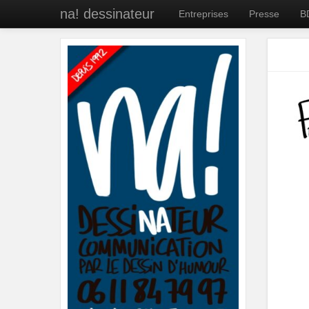
na! dessinateur
Entreprises
Presse
B