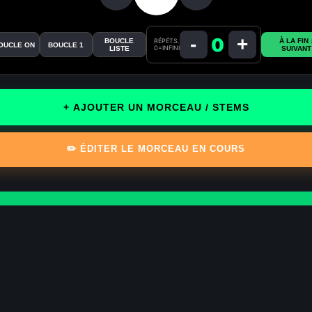
-
+
0
BOUCLE
RÉPÉTS.
À LA FIN 
OUCLE ON
BOUCLE 1
0=INFINI
LISTE
SUIVANT
+ AJOUTER UN MORCEAU / STEMS
✏️ ÉDITER LE MORCEAU EN COURS