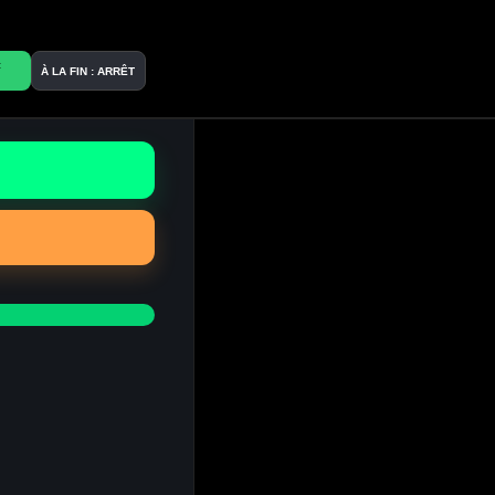
:
À LA FIN : ARRÊT