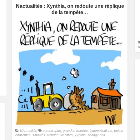
Nactualités : Xynthia, on redoute une réplique
de la tempête…
d
NActualités
catastrophe
,
grandes marées
,
indémnisations
,
poitou
charentes
,
sinistrés
,
vendée
,
victimes
,
xynthia
,
zonage noir