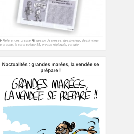
Références presse
dessin de presse
,
dessinateur
,
dessinateur
e presse
,
le sans culotte 85
,
presse régionale
,
vendée
Nactualités : grandes marées, la vendée se
prépare !