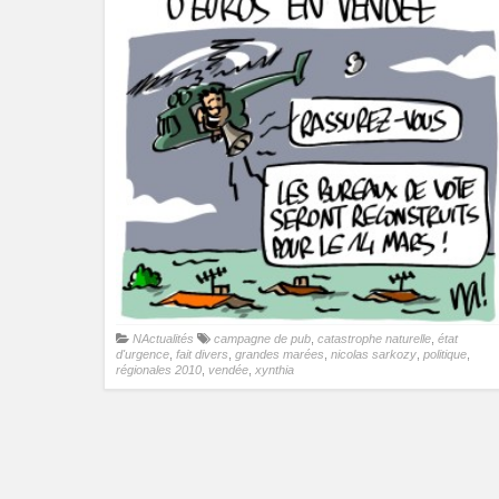
NActualités
campagne de pub
,
catastrophe naturelle
,
état
d'urgence
,
fait divers
,
grandes marées
,
nicolas sarkozy
,
politique
,
régionales 2010
,
vendée
,
xynthia