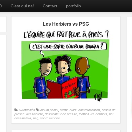
D
C’est qui na!
Contact
portfolio
Les Herbiers vs PSG
NActualités
album panini
,
bfmtv
,
buzz
,
communication
,
dessin de
presse
,
dessinateur
,
dessinateur de presse
,
football
,
les herbiers
,
na!
dessinateur
,
psg
,
sport
,
vendée