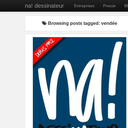
na! dessinateur
Entreprises
Presse
B
Browsing posts tagged: vendée