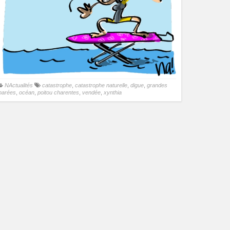
NActualités
catastrophe
,
catastrophe naturelle
,
digue
,
grandes
marées
,
océan
,
poitou charentes
,
vendée
,
xynthia